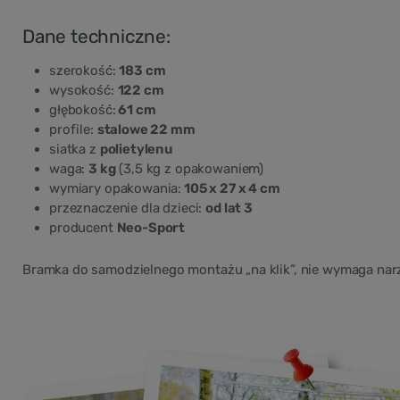
Dane techniczne:
szerokość:
183 cm
wysokość:
122 cm
głębokość:
61 cm
profile:
stalowe 22 mm
siatka z
polietylenu
waga:
3 kg
(3,5 kg z opakowaniem)
wymiary opakowania:
105 x 27 x 4 cm
przeznaczenie dla dzieci:
od lat 3
producent
Neo-Sport
Bramka do samodzielnego montażu „na klik”, nie wymaga nar