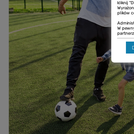
kliknij 
Wyrażon
plików c
Adminis
W pewny
partnerz