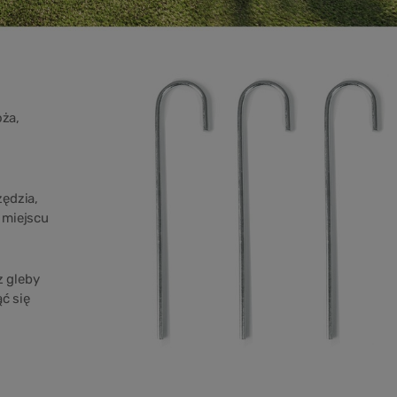
oża,
ędzia,
 miejscu
z gleby
ć się