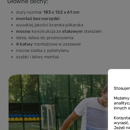
Główne cechy:
duży rozmiar
183 x 122 x 61 cm
montaż bez narzędzi
wysokiej jakości bramka piłkarska
mocna
konstrukcja ze
stalowym
stelażem
lekka, łatwa do przenoszenia
4 kotwy
montażowe w zestawie
mocna siatka z polietylenu
szybki i łatwy montaż
Stosujem
Możemy r
anality
innych 
Korzysta
wyrazić,
Jeżeli n