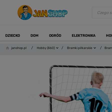
DZIECKO
DOM
OGRÓD
ELEKTRONIKA
HO
/
/
/
janshop.pl
Hobby
(460)
Bramki piłkarskie
Bram