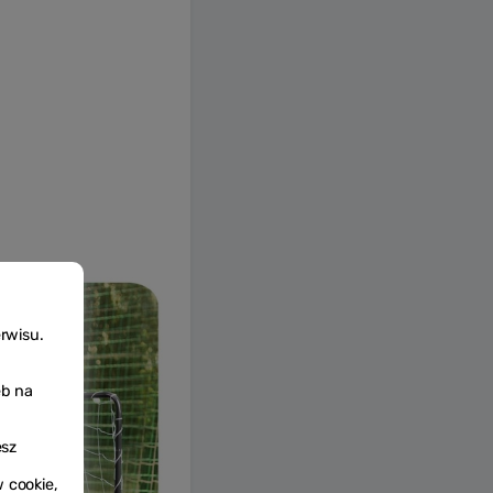
rwisu.
eb na
esz
w cookie,