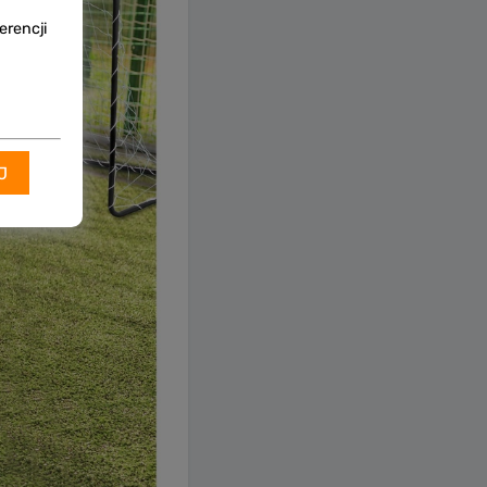
rencji
J