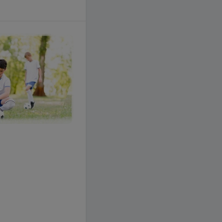
129,99 zł
DO KOSZYKA
Dostawa już
od 14,99 zł
Czas wysyłki
24 godziny
Zapytaj o produkt