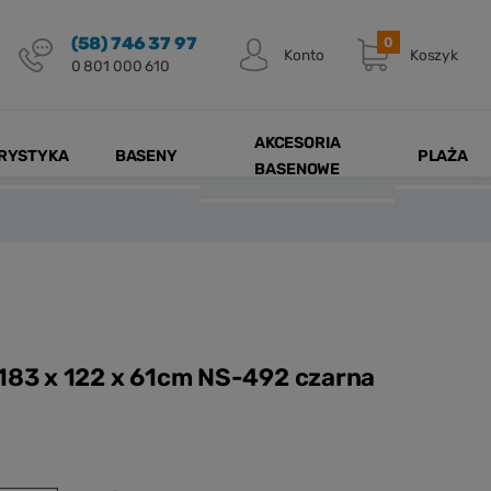
(58) 746 37 97
0
Konto
Koszyk
0 801 000 610
AKCESORIA
RYSTYKA
BASENY
PLAŻA
BASENOWE
 183 x 122 x 61cm NS-492 czarna