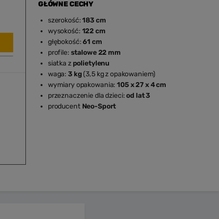
GŁÓWNE CECHY
szerokość:
183 cm
wysokość:
122 cm
głębokość:
61 cm
profile:
stalowe 22 mm
siatka z
polietylenu
waga:
3 kg
(3,5 kg z opakowaniem)
wymiary opakowania:
105 x 27 x 4 cm
przeznaczenie dla dzieci:
od lat 3
producent
Neo-Sport