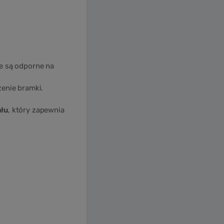
Zamów: (58) 746-37-97
re są odporne na
enie bramki.
łu
, który zapewnia