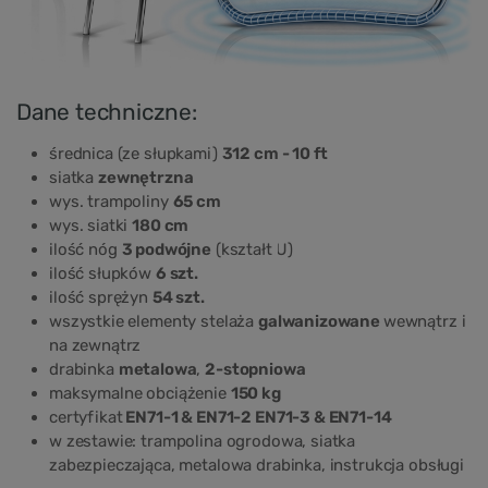
Dane techniczne:
średnica (ze słupkami)
312 cm - 10 ft
siatka
zewnętrzna
wys. trampoliny
65 cm
wys. siatki
180 cm
ilość nóg
3 podwójne
(kształt U)
ilość słupków
6 szt.
ilość sprężyn
54 szt.
wszystkie elementy stelaża
galwanizowane
wewnątrz i
na zewnątrz
drabinka
metalowa
,
2-stopniowa
maksymalne obciążenie
150 kg
certyfikat
EN71-1 & EN71-2 EN71-3 & EN71-14
w zestawie: trampolina ogrodowa, siatka
zabezpieczająca, metalowa drabinka, instrukcja obsługi