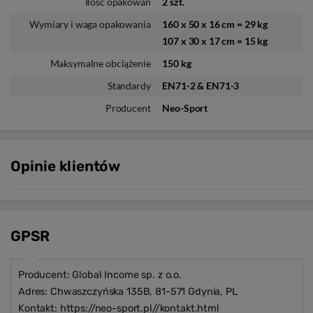
Ilość opakowań
2 szt.
Wymiary i waga opakowania
160 x 50 x 16 cm = 29 kg
107 x 30 x 17 cm = 15 kg
Maksymalne obciążenie
150 kg
Standardy
EN71-2 & EN71-3
Producent
Neo-Sport
Opinie klientów
GPSR
Producent: Global Income sp. z o.o.
Adres: Chwaszczyńska 135B, 81-571 Gdynia, PL
Kontakt: https://neo-sport.pl//kontakt.html