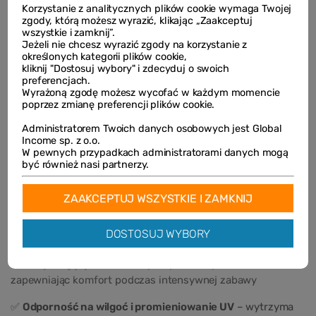
Korzystanie z analitycznych plików cookie wymaga Twojej
zgody, którą możesz wyrazić, klikając „Zaakceptuj
wszystkie i zamknij”.
Jeżeli nie chcesz wyrazić zgody na korzystanie z
określonych kategorii plików cookie,
kliknij "Dostosuj wybory" i zdecyduj o swoich
preferencjach.
Wyrażoną zgodę możesz wycofać w każdym momencie
poprzez zmianę preferencji plików cookie.
Administratorem Twoich danych osobowych jest Global
Income sp. z o.o.
W pewnych przypadkach administratorami danych mogą
być również nasi partnerzy.
Materiał, który działa z tobą!
ZAAKCEPTUJ WSZYSTKIE I ZAMKNIJ
Wysokiej jakości mata do skakania to nie tylko sprężystość i
odbicie, ale też przewiewność i odporność na warunki
DOSTOSUJ WYBORY
zewnętrzne.
✅
Oddychający materiał
– przepuszcza powietrze,
zapewniając komfort podczas intensywnej zabawy
✅
Odporność na wilgoć i promieniowanie UV
– wytrzyma