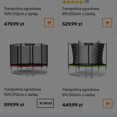
(3)
Trampolina ogrodowa
Trampolina ogrodowa
10ft/312cm z siatką
8ft/252cm z siatką
zewnętrzną i drabinką Neo-
wewnętrzną i drabinką Neo-
479,99 zł
529,99 zł
Sport
Sport
Trampolina ogrodowa
Trampolina ogrodowa
10ft/312cm z siatką
8ft/252cm z siatką
zewnętrzną i drabinką Neo-
wewnętrzną i drabinką Neo-
BRAK
599,99 zł
449,99 zł
Sport
Sport