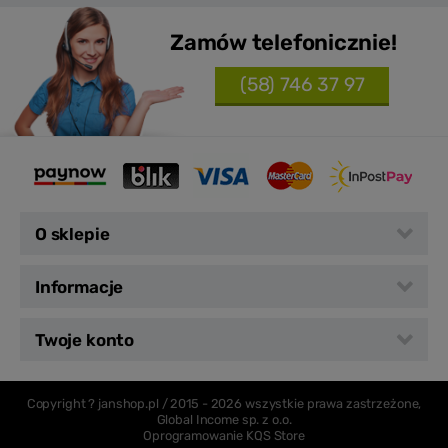
Zamów telefonicznie!
(58) 746 37 97
O sklepie
Informacje
Twoje konto
Copyright ? janshop.pl / 2015 -
2026 wszystkie prawa zastrzeżone,
Global Income sp. z o.o.
Oprogramowanie KQS Store