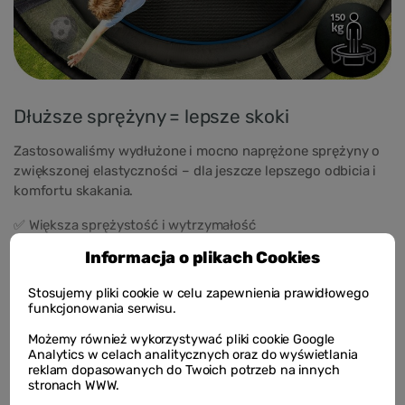
Dłuższe sprężyny = lepsze skoki
Zastosowaliśmy wydłużone i mocno naprężone sprężyny o
zwiększonej elastyczności – dla jeszcze lepszego odbicia i
komfortu skakania.
✅ Większa sprężystość i wytrzymałość
Informacja o plikach Cookies
✅ Płynne, dynamiczne odbicie bez szarpania
✅ Lepsza amortyzacja i bezpieczeństwo użytkowania
Stosujemy pliki cookie w celu zapewnienia prawidłowego
funkcjonowania serwisu.
Nie każda sprężyna daje ten sam efekt – wybierz trampolinę
Możemy również wykorzystywać pliki cookie Google
z komponentami, które naprawdę pracują na jakość zabawy!
Analytics w celach analitycznych oraz do wyświetlania
reklam dopasowanych do Twoich potrzeb na innych
stronach WWW.