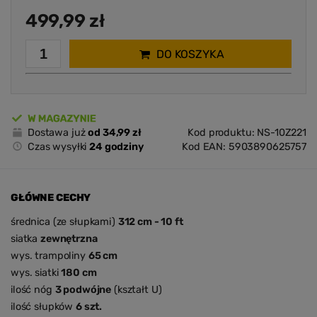
499,99 zł
DO KOSZYKA
Dostawa już
od 34,99 zł
Kod produktu: NS-10Z221
Czas wysyłki
24 godziny
Kod EAN: 5903890625757
GŁÓWNE CECHY
średnica (ze słupkami)
312 cm - 10 ft
siatka
zewnętrzna
wys. trampoliny
65 cm
wys. siatki
180 cm
ilość nóg
3 podwójne
(kształt U)
ilość słupków
6 szt.