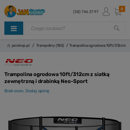
0
(58) 746 37 97
/
/
janshop.pl
Trampoliny
(183)
Trampolina ogrodowa 10ft/312cm z 
Trampolina ogrodowa 10ft/312cm z siatką
zewnętrzną i drabinką Neo-Sport
Brak ocen,
Dodaj opinię