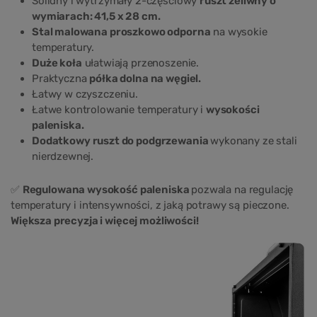
Solidny i wytrzymały 2-częściowy
ruszt żeliwny o
wymiarach: 41,5 x 28 cm.
Stal malowana proszkowo odporna
na wysokie
temperatury.
Duże koła
ułatwiają przenoszenie.
Praktyczna
półka dolna na węgiel.
Łatwy w czyszczeniu.
Łatwe kontrolowanie temperatury i
wysokości
paleniska.
Dodatkowy ruszt do podgrzewania
wykonany ze stali
nierdzewnej.
✅
Regulowana wysokość paleniska
pozwala na regulację
temperatury i intensywności, z jaką potrawy są pieczone.
Większa precyzja i więcej możliwości!