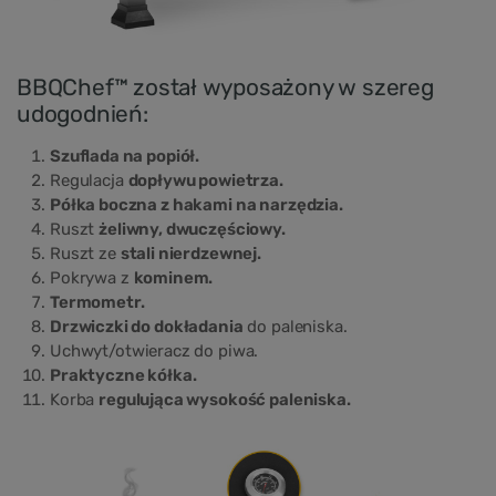
BBQChef™ został wyposażony w szereg
udogodnień:
Szuflada na popiół.
Regulacja
dopływu powietrza.
Półka boczna z hakami na narzędzia.
Ruszt
żeliwny, dwuczęściowy.
Ruszt ze
stali nierdzewnej.
Pokrywa z
kominem.
Termometr.
Drzwiczki do dokładania
do paleniska.
Uchwyt/otwieracz do piwa.
Praktyczne kółka.
Korba
regulująca wysokość paleniska.