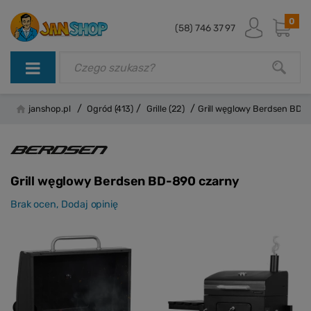
0
(58) 746 37 97
/
/
/
janshop.pl
Ogród
(413)
Grille
(22)
Grill węglowy Berdsen BD-
Grill węglowy Berdsen BD-890 czarny
Brak ocen,
Dodaj opinię