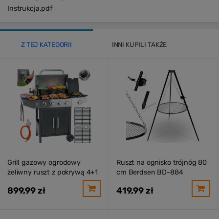
Instrukcja.pdf
Z TEJ KATEGORII
INNI KUPILI TAKŻE
Grill gazowy ogrodowy
Ruszt na ognisko trójnóg 80
żeliwny ruszt z pokrywą 4+1
cm Berdsen BD-884
palniki Berdsen BD-897
899,99 zł
419,99 zł