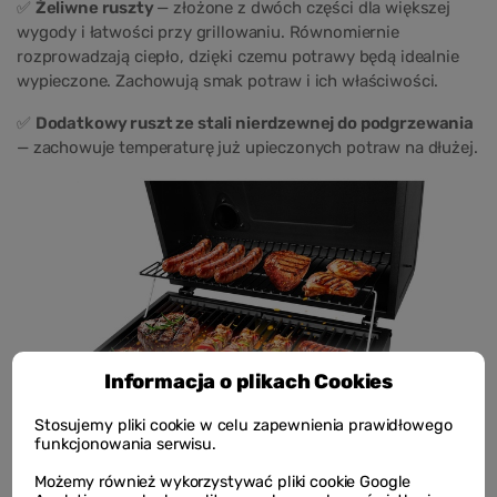
✅
Żeliwne ruszty
— złożone z dwóch części dla większej
wygody i łatwości przy grillowaniu. Równomiernie
rozprowadzają ciepło, dzięki czemu potrawy będą idealnie
wypieczone. Zachowują smak potraw i ich właściwości.
✅
Dodatkowy ruszt ze stali nierdzewnej do podgrzewania
— zachowuje temperaturę już upieczonych potraw na dłużej.
Informacja o plikach Cookies
Stosujemy pliki cookie w celu zapewnienia prawidłowego
funkcjonowania serwisu.
Możemy również wykorzystywać pliki cookie Google