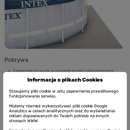
Pokrywa
Zabezpiecza wodę w basenie przed zabrudzeniami
Uniemożliwia dzieciom wejście do basenu bez Twojej
Informacja o plikach Cookies
zgody
Spowalnia utratę ciepła z wody
Stosujemy pliki cookie w celu zapewnienia prawidłowego
funkcjonowania serwisu.
Mata
Możemy również wykorzystywać pliki cookie Google
Analytics w celach analitycznych oraz do wyświetlania
Zabezpiecza dno przed uszkodzeniem
reklam dopasowanych do Twoich potrzeb na innych
stronach WWW.
Chroni przed wnoszeniem do basenu piasku i innych
zabrudzeń