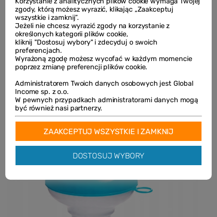
Korzystanie z analitycznych plików cookie wymaga Twojej
Izoluje basen od podłoża
zgody, którą możesz wyrazić, klikając „Zaakceptuj
wszystkie i zamknij”.
Jeżeli nie chcesz wyrazić zgody na korzystanie z
określonych kategorii plików cookie,
kliknij "Dostosuj wybory" i zdecyduj o swoich
Po trzecie: czysta woda bez wysiłku
preferencjach.
Wyrażoną zgodę możesz wycofać w każdym momencie
W zestawie wszystko, czego potrzebujesz, aby uzyskać
poprzez zmianę preferencji plików cookie.
krystaliczną
wodę:
Administratorem Twoich danych osobowych jest Global
Pompa filtrująca
Income sp. z o.o.
W pewnych przypadkach administratorami danych mogą
Filtr do pompy
być również nasi partnerzy.
25 multitabletek
– kompleksowy środek dezynfekujący
Dozownik chemii
z termometrem
ZAAKCEPTUJ WSZYSTKIE I ZAMKNIJ
Siatka
do wyławiania nieczystości
DOSTOSUJ WYBORY