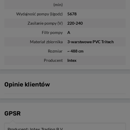
(min)
Wydajność pompy (l/godz)
5678
Zasilanie pompy (V)
220-240
Filtr pompy
A
Materiał zbiornika
3-warstwowe PVC Tritech
Rozmiar
~ 488 cm
Producent
Intex
Opinie klientów
GPSR
Producent: Intex Trading B.V.