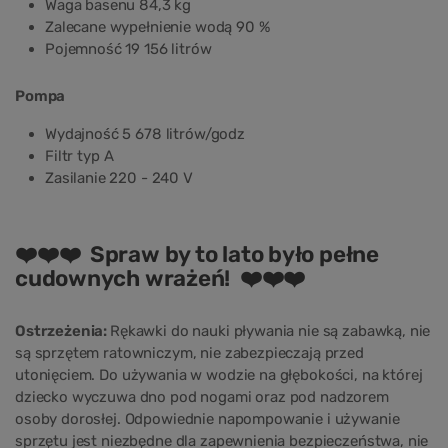
Waga basenu 84,3 kg
Zalecane wypełnienie wodą 90 %
Pojemność 19 156 litrów
Pompa
Wydajność 5 678 litrów/godz
Filtr typ A
Zasilanie 220 - 240 V
❤️❤️❤️ Spraw by to lato było pełne
cudownych wrażeń! ❤️❤️❤️
Ostrzeżenia:
Rękawki do nauki pływania nie są zabawką, nie
są sprzętem ratowniczym, nie zabezpieczają przed
utonięciem. Do używania w wodzie na głębokości, na której
dziecko wyczuwa dno pod nogami oraz pod nadzorem
osoby dorosłej. Odpowiednie napompowanie i używanie
sprzętu jest niezbędne dla zapewnienia bezpieczeństwa, nie