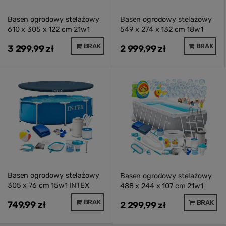
Basen ogrodowy stelażowy
Basen ogrodowy stelażowy
610 x 305 x 122 cm 21w1
549 x 274 x 132 cm 18w1
INTEX 26798 + hulajnoga
INTEX 26356
BRAK
BRAK
3 299,99 zł
2 999,99 zł
GRATIS
Basen ogrodowy stelażowy
Basen ogrodowy stelażowy
305 x 76 cm 15w1 INTEX
488 x 244 x 107 cm 21w1
28202ND
INTEX 26792 + maszynka do
BRAK
BRAK
749,99 zł
2 299,99 zł
baniek GRATIS