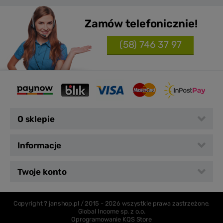
Zamów telefonicznie!
(58) 746 37 97
O sklepie
Informacje
Twoje konto
Copyright ? janshop.pl / 2015 -
2026 wszystkie prawa zastrzeżone,
Global Income sp. z o.o.
Oprogramowanie KQS Store