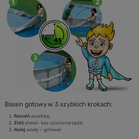
Basen gotowy w 3 szybkich krokach:
Rozwiń
powłokę,
Złóż
stelaż- bez użycia narzędzi
Nalej
wodę — gotowe!