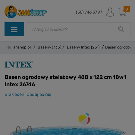
0
(58) 746 37 97
/
/
/
janshop.pl
Baseny
(733)
Baseny Intex
(251)
Basen ogrodowy 
Basen ogrodowy stelażowy 488 x 122 cm 18w1
Intex 26746
Brak ocen,
Dodaj opinię